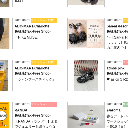
ESS』
2026.08.01
ファッション雑貨
2026.08.01
フ
ABC-MART/Charlotte
San-ai Resor
免税店(Tax-Free Shop)
免税店(Tax-Fr
『NIKE MUSE』
4F【San-ai R
northerl
のご案内です
2026.07.31
ファッション雑貨
2026.07.31
フ
ABC-MART/Charlotte
atmos pink
免税店(Tax-Free Shop)
免税店(Tax-Fr
『シャンプースティック』
🖤 asics GT-2
2026.07.31
ファッション
2026.07.30
生
RANDA
@aroma
免税店(Tax-Free Shop)
香るアート
【RANDA（ランダ）】まる
ワークショップ
でジュエリーを纏うような
～8/16（日