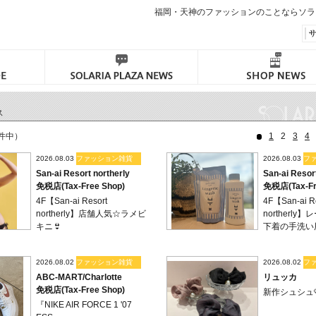
福岡・天神のファッションのことならソラ
ス
9件中）
1
2
3
4
2026.08.03
ファッション雑貨
2026.08.03
フ
San-ai Resort northerly
San-ai Resor
免税店(Tax-Free Shop)
免税店(Tax-Fr
4F【San-ai Resort
4F【San-ai R
northerly】店舗人気‪☆ラメビ
northerl
キニ👙
下着の手洗い
2026.08.02
ファッション雑貨
2026.08.02
フ
ABC-MART/Charlotte
リュッカ
免税店(Tax-Free Shop)
新作シュシュ
『NIKE AIR FORCE 1 '07