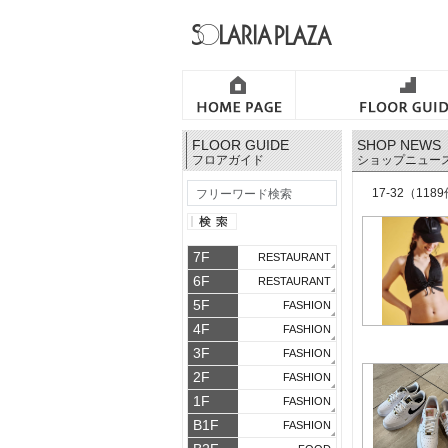
FLOOR GUIDE
SHOP NEWS
フロアガイド
ショップニュー
17-32（118
7F
RESTAURANT
6F
RESTAURANT
5F
FASHION
4F
FASHION
3F
FASHION
2F
FASHION
1F
FASHION
B1F
FASHION