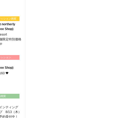
ァッション雑貨
t northerly
ee Shop)
esort
y】店舗限定特別価格

ァッション
ee Shop)
160 🖤
活雑貨
ペインティング
 8/13（木）
）予約受付中！