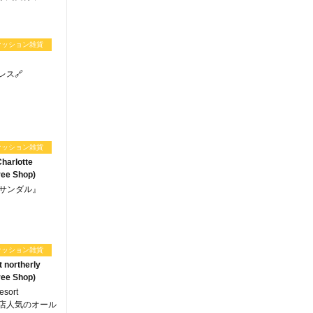
ァッション雑貨
レス🔗
ァッション雑貨
harlotte
ee Shop)
底サンダル』
ァッション雑貨
t northerly
ee Shop)
esort
y】当店人気のオール