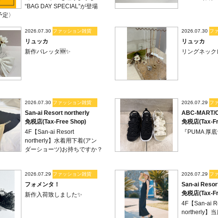
“BAG DAY SPECIAL”が登場
予定〉
2026.07.30
ファッション雑貨
2026.07.30
フ
リュッカ
リュッカ
新作バレッタ🆕✨
リングネック
2026.07.30
ファッション雑貨
2026.07.29
フ
San-ai Resort northerly
ABC-MART/C
免税店(Tax-Free Shop)
免税店(Tax-Fr
4F【San-ai Resort
『PUMA 厚
northerly】水着用下着(アン
ダーショーツ)お持ちですか？
2026.07.29
ファッション雑貨
2026.07.29
フ
フォメンタ！
San-ai Resor
免税店(Tax-Fr
新作入荷致しました✨
4F【San-ai R
northerl