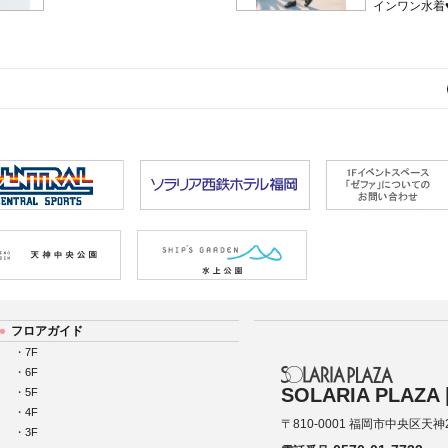
インワン水着
フロアガイド
・
7F
・
6F
SOLARIA PLAZ
・
5F
・
4F
〒810-0001 福岡市中央区天神
・
3F