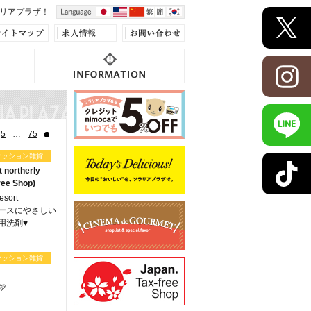
リアプラザ！
5
…
75
ァッション雑貨
t northerly
ee Shop)
esort
y】レースにやさしい
用洗剤♥
ァッション雑貨
