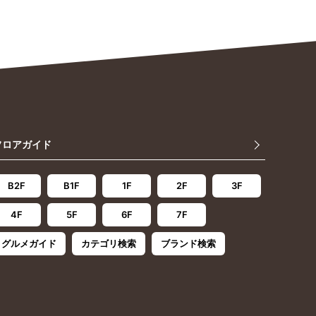
フロアガイド
B2F
B1F
1F
2F
3F
4F
5F
6F
7F
グルメガイド
カテゴリ検索
ブランド検索