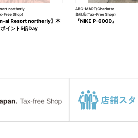
sort northerly
ABC-MART/Charlotte
-Free Shop)
免税店(Tax-Free Shop)
-ai Resort northerly】本
『NIKE P-6000』
ポイント5倍Day