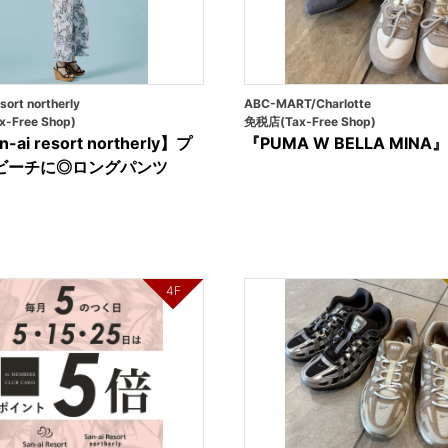
sort northerly
ABC-MART/Charlotte
-Free Shop)
免税店(Tax-Free Shop)
-ai resort northerly】プ
『PUMA W BELLA MINA』
ビーチに◎ロングパンツ
4F