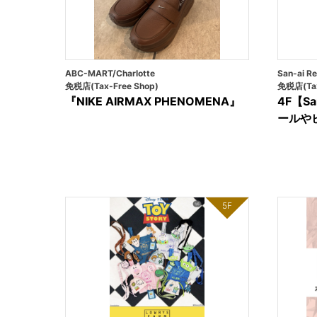
ABC-MART/Charlotte
San-ai Re
免税店(Tax-Free Shop)
免税店(Tax
『NIKE AIRMAX PHENOMENA』
4F【San
ールや
5F