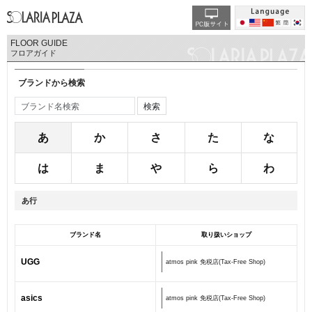
FLOOR GUIDE
フロアガイド
ブランドから検索
あ
か
さ
た
な
は
ま
や
ら
わ
あ行
ブランド名
取り扱いショップ
UGG
atmos pink 免税店(Tax-Free Shop)
asics
atmos pink 免税店(Tax-Free Shop)