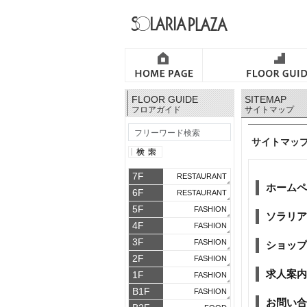
FLOOR GUIDE
SITEMAP
フロアガイド
サイトマップ
サイトマッ
7F
RESTAURANT
ホームペ
6F
RESTAURANT
5F
FASHION
ソラリア
4F
FASHION
3F
FASHION
ショップ
2F
FASHION
求人案内
1F
FASHION
B1F
FASHION
お問い合