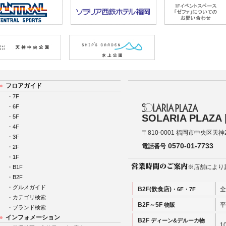
フロアガイド
・
7F
・
6F
SOLARIA PLAZ
・
5F
・
4F
〒810-0001 福岡市中央区天神
・
3F
0570-01-7733
電話番号
・
2F
・
1F
※店舗により
・
B1F
・
B2F
・
グルメガイド
B2F(飲食店)
全
・6F・7F
・
カテゴリ検索
B2F～5F
平
物販
・
ブランド検索
インフォメーション
B2F
ディーン&デルーカ物
1