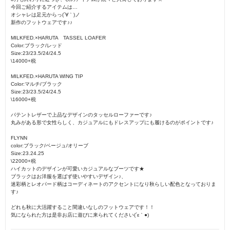
今回ご紹介するアイテムは…
オシャレは足元からっ(´∀｀)ノ
新作のフットウェアです♪♪
MILKFED.×HARUTA TASSEL LOAFER
Color:ブラック/レッド
Size:23/23.5/24/24.5
\14000+税
MILKFED.×HARUTA WING TIP
Color:マルチ/ブラック
Size:23/23.5/24/24.5
\16000+税
パテントレザーで上品なデザインのタッセルローファーです♪
丸みがある形で女性らしく、カジュアルにもドレスアップにも履けるのがポイントです♪
FLYNN
color:ブラック/ベージュ/オリーブ
Size:23.24.25
\22000+税
ハイカットのデザインが可愛いカジュアルなブーツです★
ブラックはお洋服を選ばず使いやすいデザイン♪、
迷彩柄とレオパード柄はコーディネートのアクセントになり秋らしい配色となっておりま
す♪
どれも秋に大活躍すること間違いなしのフットウェアです！！
気になられた方は是非お店に遊びに来られてください(´ε｀●)