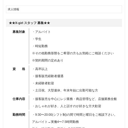
求人情報
★★X-girl スタッフ 募集★★
募集対象
・アルバイト
・学生
・時短勤務
※その他勤務形態をご希望の方もお気軽にご相談ください
※契約期間の定めあり
資 格
・高卒以上
・接客販売経験者優遇
・未経験者歓迎
・土日祝、大型連休、年末年始に出勤可能な方
仕事内容
・接客販売を中心にレジ業務・商品管理など、店舗業務全般
・おしゃれが好き、人と話すのが好きな方大歓迎
勤務時間
・9:30〜20:00(シフト制)の間で時間と曜日をご相談下さい。
アルバイト→実働4〜7.5時間勤務