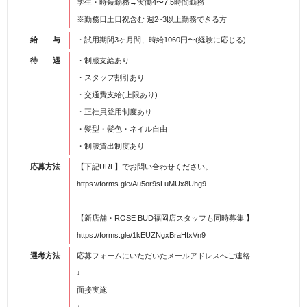
学生・時短勤務→実働4〜7.5時間勤務
※勤務日土日祝含む 週2~3以上勤務できる方
給 与
・試用期間3ヶ月間、時給1060円〜(経験に応じる)
待 遇
・制服支給あり
・スタッフ割引あり
・交通費支給(上限あり)
・正社員登用制度あり
・髪型・髪色・ネイル自由
・制服貸出制度あり
応募方法
【下記URL】でお問い合わせください。
https://forms.gle/Au5or9sLuMUx8Uhg9
【新店舗・ROSE BUD福岡店スタッフも同時募集!】
https://forms.gle/1kEUZNgxBraHfxVn9
選考方法
応募フォームにいただいたメールアドレスへご連絡
↓
面接実施