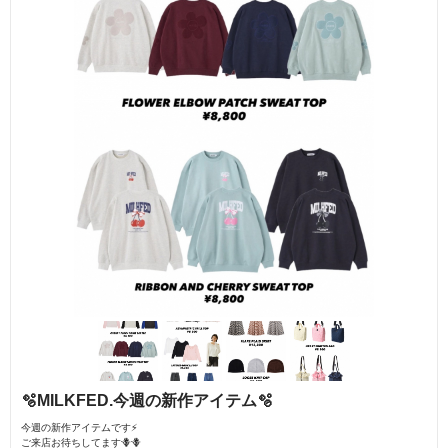
🫧MILKFED.今週の新作アイテム🫧
今週の新作アイテムです⚡️
ご来店お待ちしてます🪻🪻