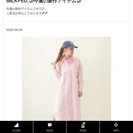
MILKFED.🌙今週の新作アイテム🌙
今週の新作アイテムです🧚🏼‍♀️
ご来店お待ちしております💕💕
2025.08.28