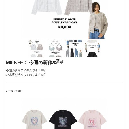
MILKFED. 今週の新作🪼ྀི🫧
今週の新作アイテムです🧚🏻‍♀️🫧
ご来店お待ちしております𝜗𝜚˚⋆
2026.03.01