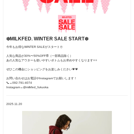
❄️MILKFED. WINTER SALE START❄️
今年もお得なWINTER SALEがスタート☃️
人気な商品が30%〜50%OFF🉐（一部商品除く）
あの人気なアウターも使いやすいボトムもお求めやすくなります⭐️⭐️
ぜひこの機会にショッピングをお楽しみください💗💗
お問い合わせはお電話やInstagramでお願いします！
📞→092-791-4074
Instagram→@milkfed_fukuoka
2025.11.20