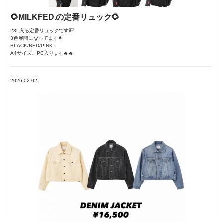
🌻MILKFED.の定番リュック🌻
23L入る定番リュックです🎒
3色展開になってます🌟
BLACK/RED/PINK
A4サイズ、PC入ります🔥🔥
2026.02.02