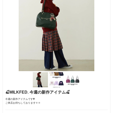
🍒MILKFED. 今週の新作アイテム🍒
今週の新作アイテムです❣️
ご来店お待ちしております🔆🔆