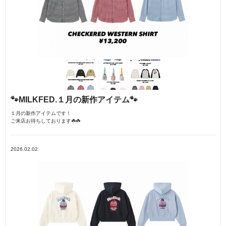
🐾MILKFED.１月の新作アイテム🐾
１月の新作アイテムです！
ご来店お待ちしております☘️☘️
2026.02.02