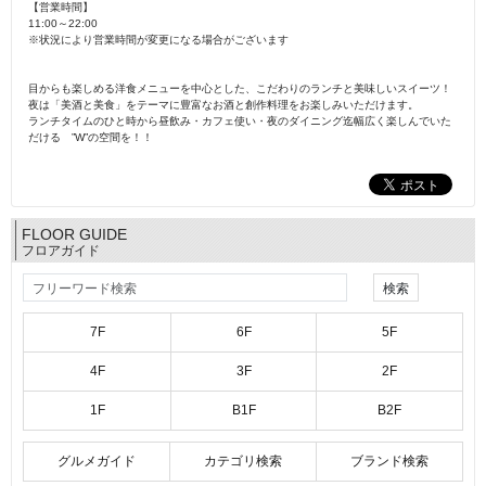
【営業時間】
11:00～22:00
※状況により営業時間が変更になる場合がございます
目からも楽しめる洋食メニューを中心とした、こだわりのランチと美味しいスイーツ！
夜は「美酒と美食」をテーマに豊富なお酒と創作料理をお楽しみいただけます。
ランチタイムのひと時から昼飲み・カフェ使い・夜のダイニング迄幅広く楽しんでいた
だける ”W”の空間を！！
FLOOR GUIDE
フロアガイド
7F
6F
5F
4F
3F
2F
1F
B1F
B2F
グルメガイド
カテゴリ検索
ブランド検索